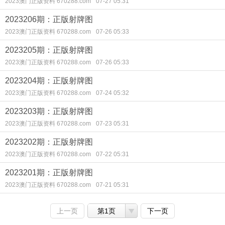
2023澳门正版资料 670288.com
07-27 05:31
2023206期：正版射牌图
2023澳门正版资料 670288.com
07-26 05:33
2023205期：正版射牌图
2023澳门正版资料 670288.com
07-26 05:33
2023204期：正版射牌图
2023澳门正版资料 670288.com
07-24 05:32
2023203期：正版射牌图
2023澳门正版资料 670288.com
07-23 05:31
2023202期：正版射牌图
2023澳门正版资料 670288.com
07-22 05:31
2023201期：正版射牌图
2023澳门正版资料 670288.com
07-21 05:31
上一页
第1页
下一页