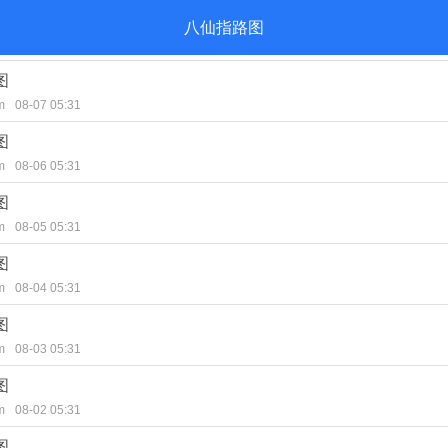
八仙指路图
图
m
08-07 05:31
图
m
08-06 05:31
图
m
08-05 05:31
图
m
08-04 05:31
图
m
08-03 05:31
图
m
08-02 05:31
图