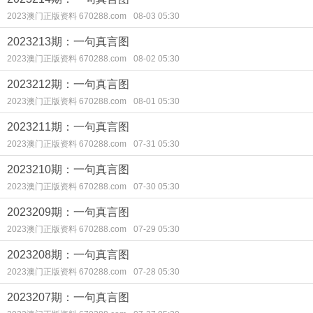
2023澳门正版资料 670288.com
08-03 05:30
2023213期：一句真言图
2023澳门正版资料 670288.com
08-02 05:30
2023212期：一句真言图
2023澳门正版资料 670288.com
08-01 05:30
2023211期：一句真言图
2023澳门正版资料 670288.com
07-31 05:30
2023210期：一句真言图
2023澳门正版资料 670288.com
07-30 05:30
2023209期：一句真言图
2023澳门正版资料 670288.com
07-29 05:30
2023208期：一句真言图
2023澳门正版资料 670288.com
07-28 05:30
2023207期：一句真言图